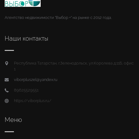
Агентство недвижимости "Выбор +" на рынке с 2012 года.
Наши контакты
Республика Татарстан, г.Зеленодольск, ул.Королева д.11Б, офис
1
viborpluszel@yandex.ru
89625529551
https://viborplus.ru/
Меню