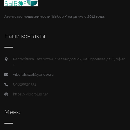
Агентство недвижимости "Выбор +" на рынке с 2012 года.
Наши контакты
Республика Татарстан, г.Зеленодольск, ул.Королева д.11Б, офис
1
viborpluszel@yandex.ru
89625529551
https://viborplus.ru/
Меню