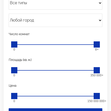
Число комнат
0
8+
Площадь (кв. м.)
0
350 000+
Цена
0
150 000 000+