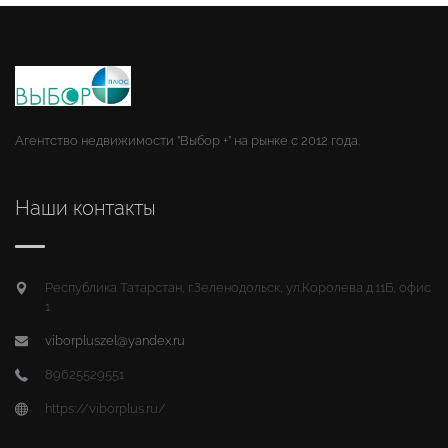
Агентство недвижимости "Выбор +" на рынке с 2012 года.
Наши контакты
Республика Татарстан, г.Зеленодольск, ул.Королева д.11Б, офис
1
viborpluszel@yandex.ru
89625529551
https://viborplus.ru/