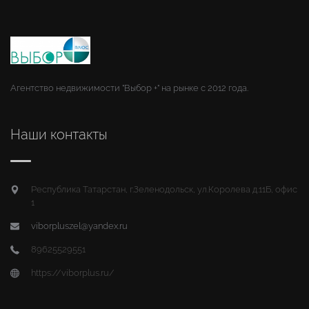
Агентство недвижимости "Выбор +" на рынке с 2012 года.
Наши контакты
Республика Татарстан, г.Зеленодольск, ул.Королева д.11Б, офис
1
viborpluszel@yandex.ru
89625529551
https://viborplus.ru/